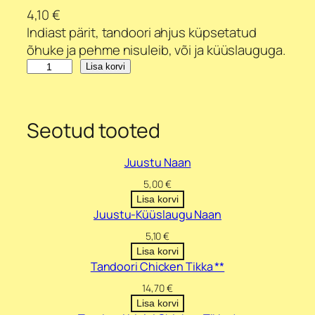
4,10
€
Indiast pärit, tandoori ahjus küpsetatud
õhuke ja pehme nisuleib, või ja küüslauguga.
K
Lisa korvi
ü
ü
s
Seotud tooted
l
a
Juustu Naan
u
5,00
€
g
Lisa korvi
u
Juustu-Küüslaugu Naan
N
5,10
€
a
Lisa korvi
a
Tandoori Chicken Tikka **
n
14,70
€
k
Lisa korvi
o