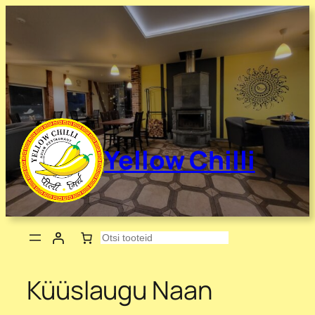
Liigu
sisu
juurde
Yellow Chilli
Otsing
Küüslaugu Naan