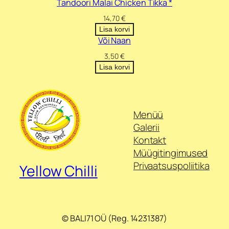
Tandoori Malai Chicken Tikka *
g
14,70
€
u
Lisa korvi
s
Või Naan
3,50
€
Lisa korvi
Menüü
Galerii
Kontakt
Müügitingimused
Privaatsuspoliitika
Yellow Chilli
© BALI71 OÜ (Reg. 14231387)