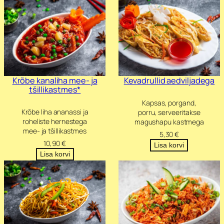
Krõbe kanaliha mee- ja
Kevadrullid aedviljadega
tšillikastmes*
Kapsas, porgand,
Krõbe liha ananassi ja
porru, serveeritakse
roheliste hernestega
magushapu kastmega
mee- ja tšillikastmes
5,30
€
10,90
€
Lisa korvi
Lisa korvi