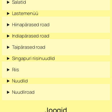
Salatid
Lastemenüü
Hiinapärased road
Indiapärased road
Taipärased road
Singapuri riisinuudlid
Riis
Nuudlid
Nuudliroad
Joogid