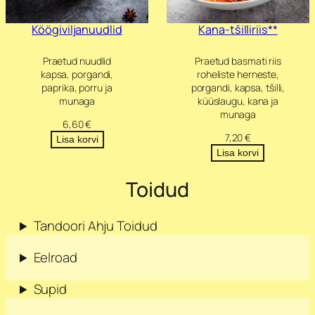
Köögiviljanuudlid
Kana-tšilliriis**
Praetud nuudlid
Praetud basmati riis
kapsa, porgandi,
roheliste herneste,
paprika, porru ja
porgandi, kapsa, tšilli,
munaga
küüslaugu, kana ja
munaga
6,60
€
7,20
€
Lisa korvi
Lisa korvi
Toidud
Tandoori Ahju Toidud
Eelroad
Supid