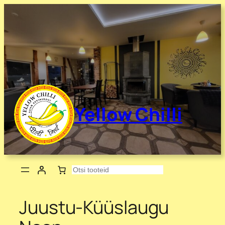
Liigu
sisu
juurde
Yellow Chilli
Otsing
Juustu-Küüslaugu