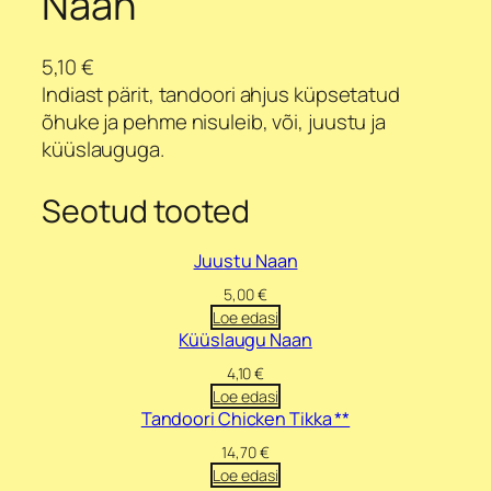
Naan
5,10
€
Indiast pärit, tandoori ahjus küpsetatud
õhuke ja pehme nisuleib, või, juustu ja
küüslauguga.
Seotud tooted
Juustu Naan
5,00
€
Loe edasi
Küüslaugu Naan
4,10
€
Loe edasi
Tandoori Chicken Tikka **
14,70
€
Loe edasi