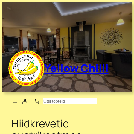
Liigu
sisu
juurde
Yellow Chilli
Otsing
Hiidkrevetid