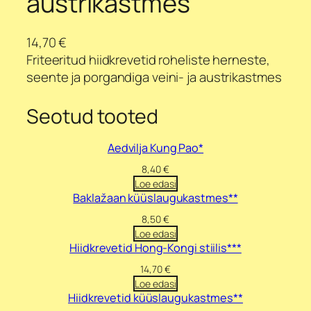
austrikastmes
14,70
€
Friteeritud hiidkrevetid roheliste herneste,
seente ja porgandiga veini- ja austrikastmes
Seotud tooted
Aedvilja Kung Pao*
8,40
€
Loe edasi
Baklažaan küüslaugukastmes**
8,50
€
Loe edasi
Hiidkrevetid Hong-Kongi stiilis***
14,70
€
Loe edasi
Hiidkrevetid küüslaugukastmes**